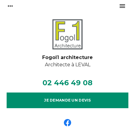
Panneau de gestion des cookies
more_horiz
menu
Fogol1 architecture
Architecte à
LEVAL
02 446 49 08
JE DEMANDE UN DEVIS